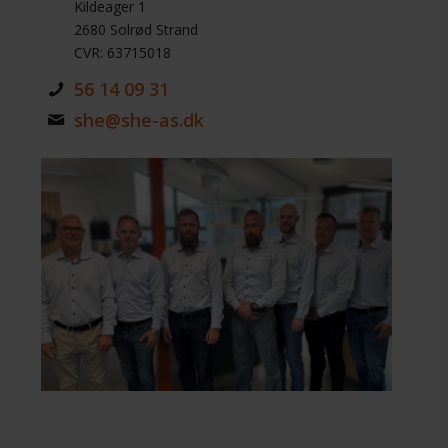
Kildeager 1
2680 Solrød Strand
CVR: 63715018
56 14 09 31
she@she-as.dk