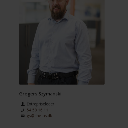
Gregers Szymanski
Entrepriseleder
54 58 16 11
gs@she-as.dk