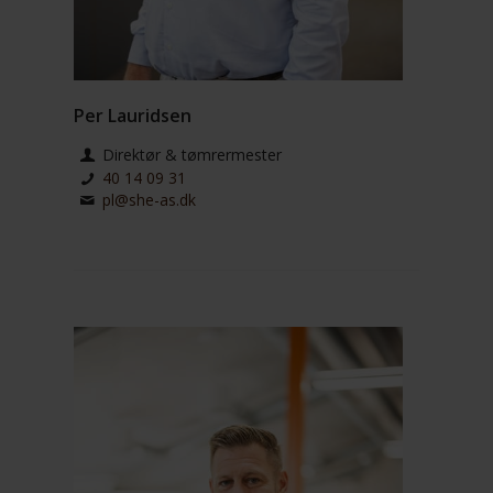
Per Lauridsen
Direktør & tømrermester
40 14 09 31
pl@she-as.dk