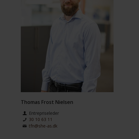
Thomas Frost Nielsen
Entrepriseleder
30 10 63 11
tfn@she-as.dk