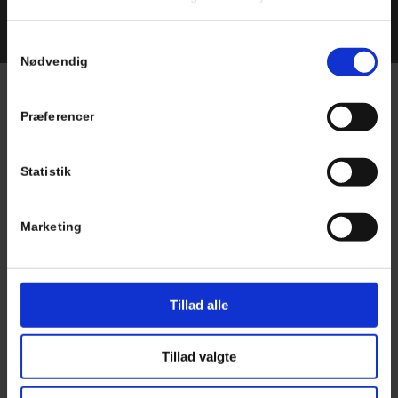
Samtykkevalg
Nødvendig
Præferencer
Spørgsmål?
Statistik
Udfyld kontakt formularen så vender vi retur hurtigst
muligt. Det første skridt er en uforpligtende dialog.
Marketing
Tillad alle
Tillad valgte